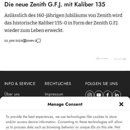
Die neue Zenith G.F.J. mit Kaliber 135
T
U
Anlässlich des 160-jährigen Jubiläums von Zenith wird
das historische Kaliber 135-0 in Form der Zenith G.F.J.
Gr
wieder zum Leben erweckt.
wi
03. JUNI 2025
5
MIN.
0
20.
INFO & SERVICE
RECHTLICHES
FOLGEN SIE UNS
Über uns
Impressum
Newsletter
Datenschutzerklärung
Manage Consent
Nutzungsbedingungen
To provide the best experiences, we use technologies like cookies to store
ABONNIEREN SIE DEN SWISSWATCHES NEWSLETTER
and/or access device information. Consenting to these technologies will allow
us to process data such as browsing behavior or unique IDs on this site. Not
Das unabhängige Magazin für Uhren-Connaisseurs