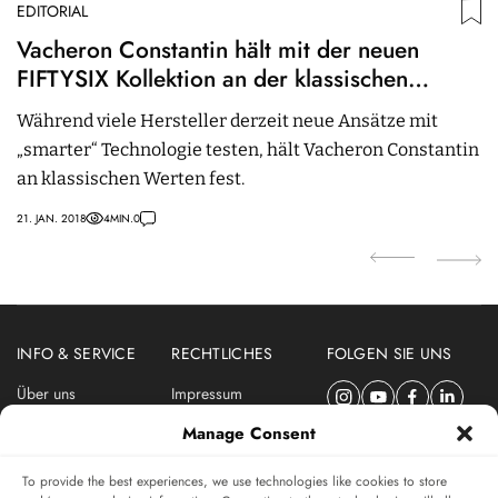
EDITORIAL
ED
Vacheron Constantin hält mit der neuen
T
FIFTYSIX Kollektion an der klassischen
S
Uhrmacherei fest
Während viele Hersteller derzeit neue Ansätze mit
T
„smarter“ Technologie testen, hält Vacheron Constantin
au
an klassischen Werten fest.
M
21. JAN. 2018
4
MIN.
0
05.
INFO & SERVICE
RECHTLICHES
FOLGEN SIE UNS
Über uns
Impressum
Newsletter
Datenschutzerklärung
Manage Consent
Nutzungsbedingungen
To provide the best experiences, we use technologies like cookies to store
ABONNIEREN SIE DEN SWISSWATCHES NEWSLETTER