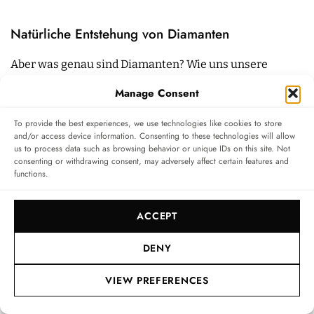
Natürliche Entstehung von Diamanten
Aber was genau sind Diamanten? Wie uns unsere
Erdkundelehrer sagen würden, sind Diamanten riesige
Manage Consent
kovalente Bindungen, bei denen die Kohlenstoffatome
To provide the best experiences, we use technologies like cookies to store
eine tetrahedrale (vierbündige) Struktur bilden.
and/or access device information. Consenting to these technologies will allow
us to process data such as browsing behavior or unique IDs on this site. Not
Diamanten bilden sich tief unten im Erdmantel, der
consenting or withdrawing consent, may adversely affect certain features and
functions.
Schicht zwischen Erdkruste und Erdkern. Etwa 140 bis
160 km unter uns, unter extrem hohen Temperaturen
ACCEPT
und großem Druck, dauert ihre Entstehung weit über
eine Milliarde Jahre. Dass wir sie heute in der Nähe der
DENY
Oberfläche finden, verdanken wir früheren
VIEW PREFERENCES
Vulkanausbrüchen.