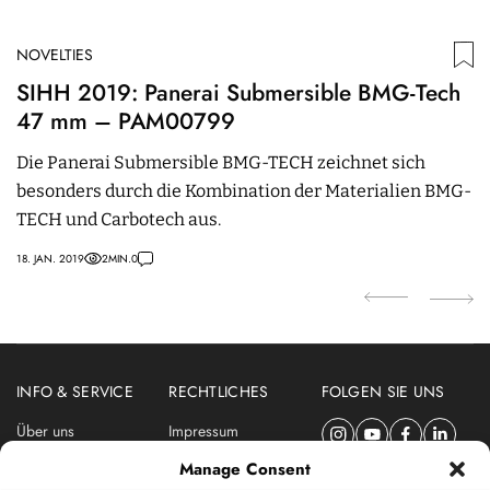
NOVELTIES
N
SIHH 2019: Panerai Submersible BMG-Tech
L
47 mm – PAM00799
1
Die Panerai Submersible BMG-TECH zeichnet sich
M
besonders durch die Kombination der Materialien BMG-
1
TECH und Carbotech aus.
S
18. JAN. 2019
2
MIN.
0
06.
INFO & SERVICE
RECHTLICHES
FOLGEN SIE UNS
Über uns
Impressum
Newsletter
Datenschutzerklärung
Manage Consent