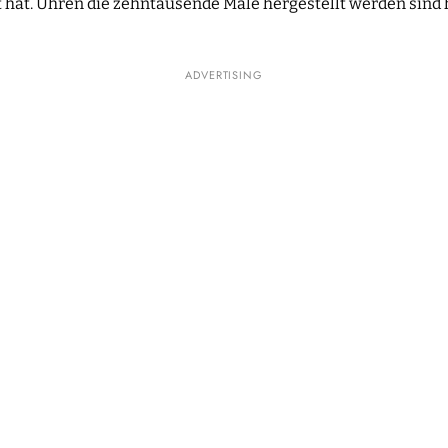
hat. Uhren die zehntausende Male hergestellt werden sind ha
ADVERTISING