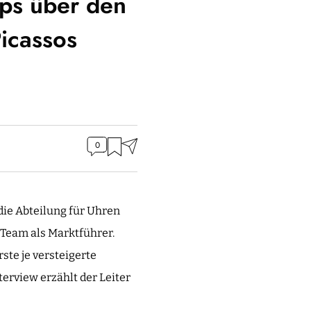
ips über den
icassos
0
die Abteilung für Uhren
s-Team als Marktführer.
te je versteigerte
terview erzählt der Leiter