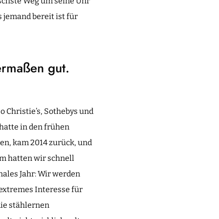
ischste Weg um seine Uhr
jemand bereit ist für
termaßen gut.
o Christie’s, Sothebys und
hatte in den frühen
gen, kam 2014 zurück, und
m hatten wir schnell
nales Jahr: Wir werden
 extremes Interesse für
ie stählernen