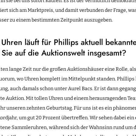
 sie bei uns sofort kaufen. Es ist der vermutlich demokrat
ert sich am Marktpreis, und damit verbunden der Frage, was 
ser zu einem bestimmten Zeitpunkt auszugeben.
Uhren läuft für Phillips aktuell bekann
 Sie auf die Auktionswelt insgesamt?
lten lange Zeit nur die großen Auktionshäuser eine Rolle, als
uorum, wo Uhren komplett im Mittelpunkt standen. Phillips 
ng, auch damals schon unter Aurel Bacs. Er ist dann gegan
ste Auktion. Mit tollen Uhren und einem herausragenden Tea
Jahr unseren zehnten Geburtstag. Für uns ist es ein phänome
ordjahr, um gut 20 Prozent übertreffen. Wir sehen dabei ein
tene Sammleruhren, während sich der Wahnsinn rund um d