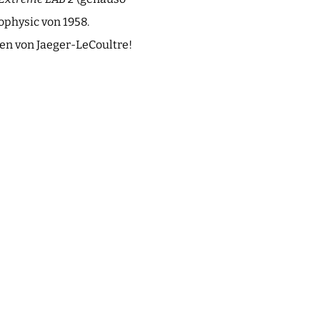
eophysic von 1958.
nen von Jaeger-LeCoultre!