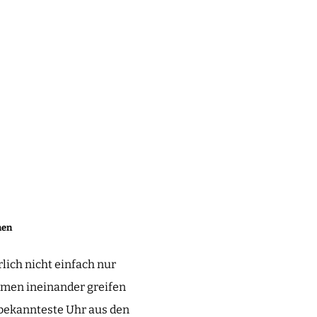
hen
lich nicht einfach nur
smen ineinander greifen
 bekannteste Uhr aus den