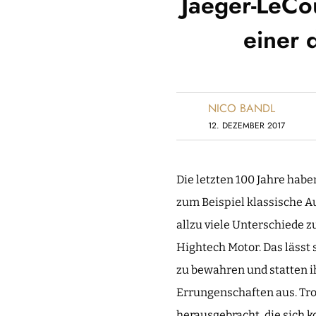
Jaeger-LeCo
einer 
NICO BANDL
12. DEZEMBER 2017
Die letzten 100 Jahre hab
zum Beispiel klassische Au
allzu viele Unterschiede 
Hightech Motor. Das lässt
zu bewahren und statten i
Errungenschaften aus. Tro
herausgebracht, die sich 