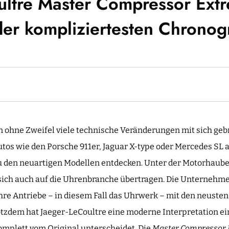
ultre Master Compressor Ext
der kompliziertesten Chrono
en ohne Zweifel viele technische Veränderungen mit sich geb
tos wie den Porsche 911er, Jaguar X-type oder Mercedes SL a
zu den neuartigen Modellen entdecken. Unter der Motorhaub
 sich auch auf die Uhrenbranche übertragen. Die Unternehme
hre Antriebe – in diesem Fall das Uhrwerk – mit den neuste
tzdem hat Jaeger-LeCoultre eine moderne Interpretation ei
komplett vom Original unterscheidet. Die
Master Compressor 