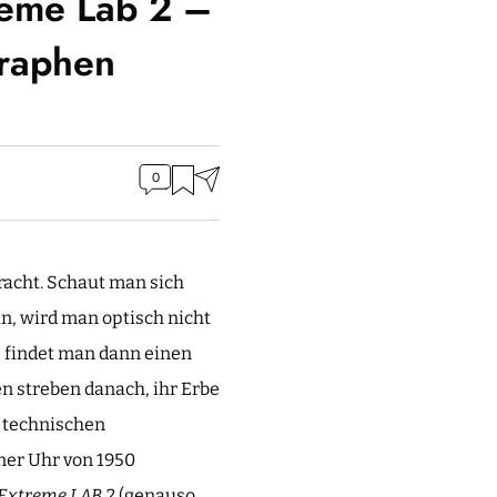
reme Lab 2 –
graphen
0
racht. Schaut man sich
n, wird man optisch nicht
e findet man dann einen
n streben danach, ihr Erbe
n technischen
ner Uhr von 1950
Extreme LAB 2
(genauso