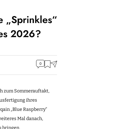
e „Sprinkles“
res 2026?
0
ich zum Sommerauftakt,
usfertigung ihres
rqain „Blue Raspberry“
weiteres Mal danach,
 bringen.