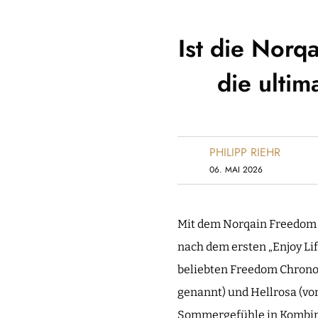
Ist die Norq
die ulti
PHILIPP RIEHR
06. MAI 2026
Mit dem Norqain Freedom C
nach dem ersten „Enjoy Li
beliebten Freedom Chronos.
genannt) und Hellrosa (von
Sommergefühle in Kombina