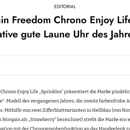
EDITORIAL
ain Freedom Chrono Enjoy Lif
mative gute Laune Uhr des Jah
hrono Enjoy Life „Sprinkles“ präsentiert die Marke pünktl
fe“-Modell des vergangenen Jahres, die zweite farbenfrohe A
 Mithilfe von zwei Zifferblattvarianten in Hellblau (von No
 Norqain als „Strawberry“ bezeichnet) strebt die Marke ein 
tion mit der Chronographenfunktion an das Handgelenk zu