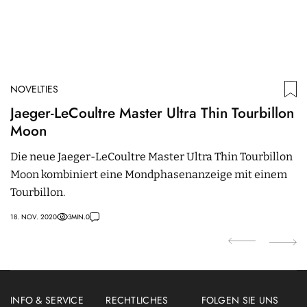
NOVELTIES
N
Jaeger-LeCoultre Master Ultra Thin Tourbillon
B
Moon
n
C
Die neue Jaeger-LeCoultre Master Ultra Thin Tourbillon
A
Moon kombiniert eine Mondphasenanzeige mit einem
Ca
Tourbillon.
M
18. NOV. 2020
3
MIN.
0
21
INFO & SERVICE
RECHTLICHES
FOLGEN SIE UNS