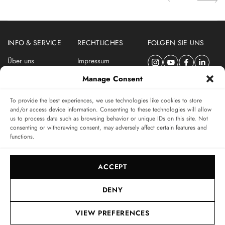
INFO & SERVICE
RECHTLICHES
FOLGEN SIE UNS
Über uns
Impressum
Newsletter
Datenschutzerklärung
Manage Consent
Nutzungsbedingungen
To provide the best experiences, we use technologies like cookies to store
ABONNIEREN SIE DEN SWISSWATCHES NEWSLETTER
and/or access device information. Consenting to these technologies will allow
us to process data such as browsing behavior or unique IDs on this site. Not
Das unabhängige Magazin für Uhren-Connaisseurs
consenting or withdrawing consent, may adversely affect certain features and
functions.
SUBSCRIBE
ACCEPT
DENY
VIEW PREFERENCES
© 2017-2026, SWISSWATCHES MEDIA GMBH