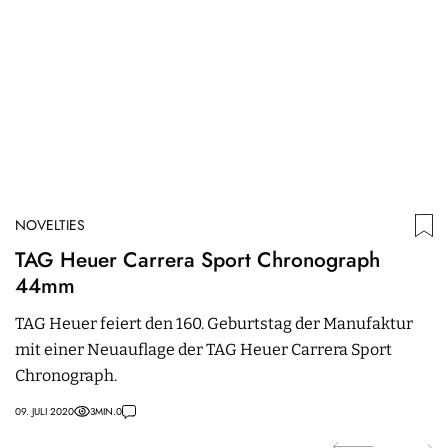
NOVELTIES
N
TAG Heuer Carrera Sport Chronograph
T
44mm
P
TAG Heuer feiert den 160. Geburtstag der Manufaktur
T
mit einer Neuauflage der TAG Heuer Carrera Sport
P
Chronograph.
a
z
09. JULI 2020
3
MIN.
0
02